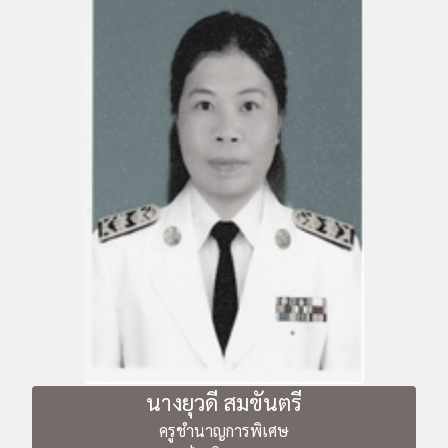
นางยุวดี สมขันตรี
ครูชำนาญการพิเศษ