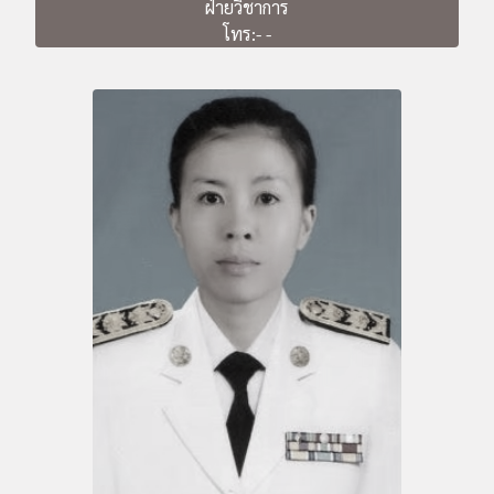
ฝ่ายวิชาการ
โทร:- -