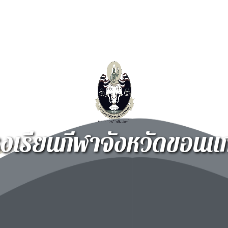
รงเรียนกีฬาจังหวัดขอนแก