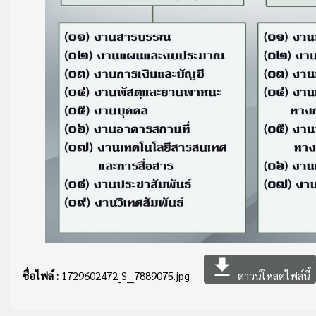
file_download
ชื่อไฟล์ :
1729602472_S__7889075.jpg
ดาวน์โหลดไฟล์นี้