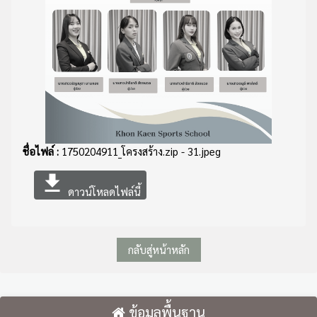
ชื่อไฟล์ :
1750204911_โครงสร้าง.zip - 31.jpeg
file_download
ดาวน์โหลดไฟล์นี้
กลับสู่หน้าหลัก
ข้อมูลพื้นฐาน