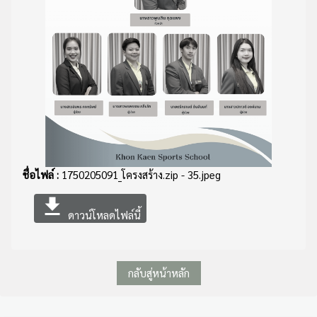
ชื่อไฟล์ :
1750205091_โครงสร้าง.zip - 35.jpeg
file_download
ดาวน์โหลดไฟล์นี้
กลับสู่หน้าหลัก